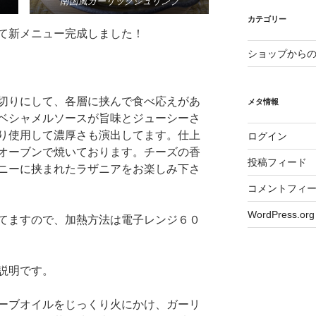
南国風ガーリックシュリンプ
カテゴリー
て新メニュー完成しました！
ショップから
切りにして、各層に挟んで食べ応えがあ
メタ情報
ベシャメルソースが旨味とジューシーさ
り使用して濃厚さも演出してます。仕上
ログイン
オーブンで焼いております。チーズの香
投稿フィード
ニーに挟まれたラザニアをお楽しみ下さ
コメントフィ
WordPress.org
てますので、加熱方法は電子レンジ６０
説明です。
ーブオイルをじっくり火にかけ、ガーリ