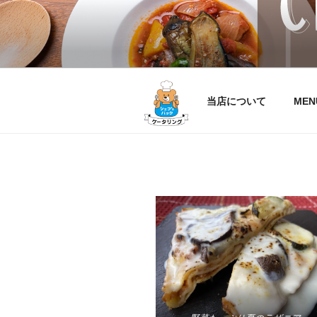
コ
ン
テ
シェフ’Sパッ
シェフズパック ホットミール
ン
ツ
へ
当店について
MEN
ス
キ
ッ
プ